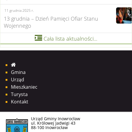
11 grudnia 2025 r.
13 grudnia – Dzień Pamięci Ofiar Stanu
Wojennego

Cała lista aktualności...

Gmina
Urząd
Mieszkaniec
Turysta
Kontakt
Urząd Gminy Inowrocław
ul. Królowej Jadwigi 43
88-100 Inowrocław