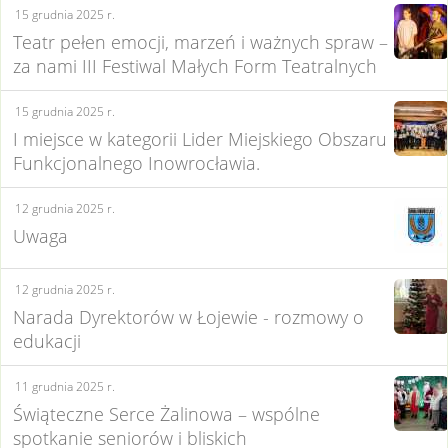
15 grudnia 2025 r.
Teatr pełen emocji, marzeń i ważnych spraw –
za nami III Festiwal Małych Form Teatralnych
15 grudnia 2025 r.
I miejsce w kategorii Lider Miejskiego Obszaru
Funkcjonalnego Inowrocławia.
12 grudnia 2025 r.
Uwaga
12 grudnia 2025 r.
Narada Dyrektorów w Łojewie - rozmowy o
edukacji
11 grudnia 2025 r.
Świąteczne Serce Żalinowa – wspólne
spotkanie seniorów i bliskich